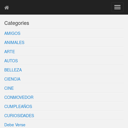
T
o
g
Categories
g
l
AMIGOS
e
n
ANIMALES
a
ARTE
v
i
AUTOS
g
BELLEZA
a
t
CIENCIA
i
o
CINE
n
CONMOVEDOR
CUMPLEAÑOS
CURIOSIDADES
Debe Verse