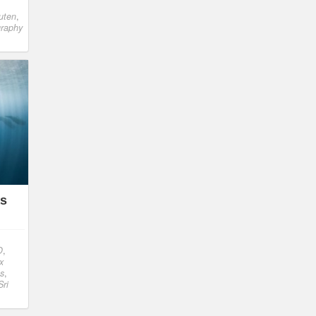
uten
,
graphy
as
,
O
,
x
es
,
Sri