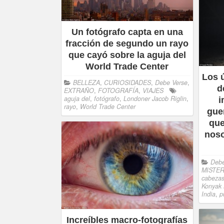
Un fotógrafo capta en una
fracción de segundo un rayo
que cayó sobre la aguja del
World Trade Center
Los 
BELLEZA
,
CURIOSIDADES
,
Debe Verse
,
d
EXTRAÑO
,
FOTOGRAFÍA
,
VIAJES
aguja del
,
fotógrafo
,
Londoner Jacob Riglin
,
i
rayo
,
World Trade Center
gue
que
noso
Debe
MISTER
cabeza
Konyak
India
,
p
Increíbles macro-fotografías