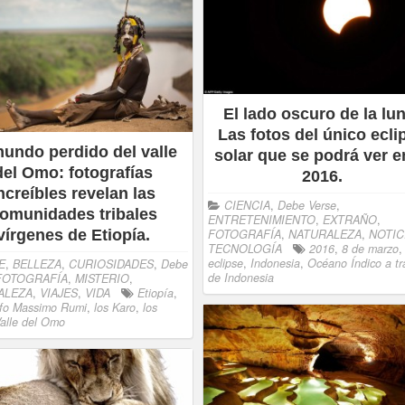
El lado oscuro de la lu
Las fotos del único ecli
mundo perdido del valle
solar que se podrá ver e
del Omo: fotografías
2016.
ncreíbles revelan las
CIENCIA
,
Debe Verse
,
omunidades tribales
ENTRETENIMIENTO
,
EXTRAÑO
,
FOTOGRAFÍA
,
NATURALEZA
,
NOTIC
vírgenes de Etiopía.
TECNOLOGÍA
2016
,
8 de marzo
,
eclipse
,
Indonesia
,
Océano Índico a tr
E
,
BELLEZA
,
CURIOSIDADES
,
Debe
de Indonesia
FOTOGRAFÍA
,
MISTERIO
,
ALEZA
,
VIAJES
,
VIDA
Etiopía
,
fo Massimo Rumi
,
los Karo
,
los
alle del Omo