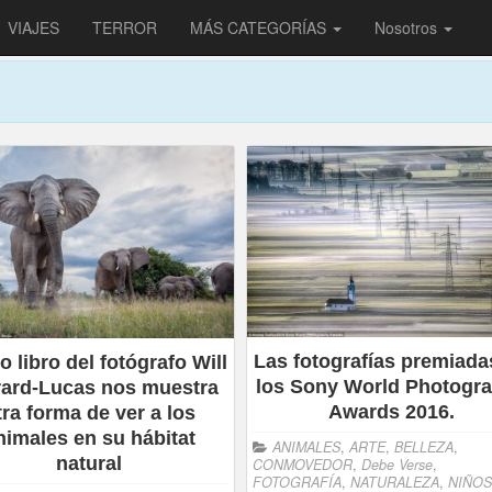
VIAJES
TERROR
MÁS CATEGORÍAS
Nosotros
Las fotografías premiada
 libro del fotógrafo Will
los Sony World Photogr
rard-Lucas nos muestra
Awards 2016.
tra forma de ver a los
nimales en su hábitat
ANIMALES
,
ARTE
,
BELLEZA
,
natural
CONMOVEDOR
,
Debe Verse
,
FOTOGRAFÍA
,
NATURALEZA
,
NIÑOS