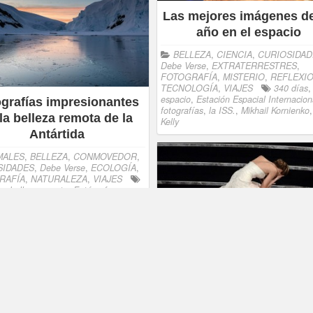
Las mejores imágenes d
año en el espacio
BELLEZA
,
CIENCIA
,
CURIOSIDAD
Debe Verse
,
EXTRATERRESTRES
,
FOTOGRAFÍA
,
MISTERIO
,
REFLEXI
TECNOLOGÍA
,
VIAJES
340 días
,
espacio
,
Estación Espacial Internacion
grafías impresionantes
fotografías
,
la ISS.
,
Mikhail Kornienko
la belleza remota de la
Kelly
Antártida
MALES
,
BELLEZA
,
CONMOVEDOR
,
SIDADES
,
Debe Verse
,
ECOLOGÍA
,
RAFÍA
,
NATURALEZA
,
VIAJES
da
,
belleza remota
,
Fotógrafo
o Rumi
,
icebers
,
paisaje polar
,
os
Los momentos OSCARS
memorables de todos l