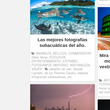
Las mejores fotografías
subacuáticas del año.
ANIMALES
,
BELLEZA
,
CONMOVEDOR
,
Mira
Debe Verse
,
ECOLOGÍA
,
mo
ENTRETENIMIENTO
,
EXTRAÑO
,
FOTOGRAFÍA
,
MISTERIO
,
NATURALEZA
,
vest
VIAJES
caballito de mar
,
Davide
Lopresti
,
de los Premios Oscars
,
mejores
fotografías subacuáticas
,
oro
ART
FOTOG
honor a
del mu