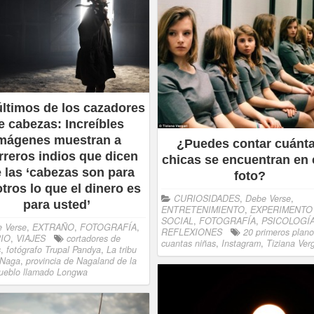
últimos de los cazadores
e cabezas: Increíbles
mágenes muestran a
¿Puedes contar cuánt
rreros indios que dicen
chicas se encuentran en 
 las ‘cabezas son para
foto?
tros lo que el dinero es
CURIOSIDADES
,
Debe Verse
,
para usted’
ENTRETENIMIENTO
,
EXPERIMENTO
SOCIAL
,
FOTOGRAFÍA
,
PSICOLOGÍ
 Verse
,
EXTRAÑO
,
FOTOGRAFÍA
,
REFLEXIONES
20 primeros plan
IO
,
VIAJES
cortadores de
cuantas niñas
,
Instagram
,
Tiziana Verg
s
,
fotógrafo Trupal Pandya
,
La tribu
 Naga
,
provincia de Nagaland de la
ueblo llamado Longwa