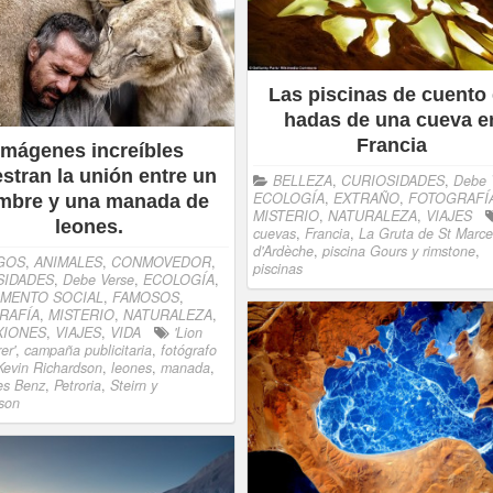
Las piscinas de cuento
hadas de una cueva e
Francia
Imágenes increíbles
stran la unión entre un
BELLEZA
,
CURIOSIDADES
,
Debe 
ECOLOGÍA
,
EXTRAÑO
,
FOTOGRAFÍ
mbre y una manada de
MISTERIO
,
NATURALEZA
,
VIAJES
leones.
cuevas
,
Francia
,
La Gruta de St Marce
d'Ardèche
,
piscina Gours y rimstone
,
GOS
,
ANIMALES
,
CONMOVEDOR
,
piscinas
SIDADES
,
Debe Verse
,
ECOLOGÍA
,
IMENTO SOCIAL
,
FAMOSOS
,
RAFÍA
,
MISTERIO
,
NATURALEZA
,
XIONES
,
VIAJES
,
VIDA
'Lion
er'
,
campaña publicitaria
,
fotógrafo
Kevin Richardson
,
leones
,
manada
,
es Benz
,
Petroria
,
Steirn y
son