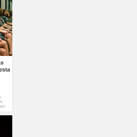
as
esta
A
,
os
,
ari