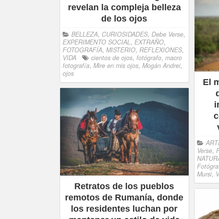
revelan la compleja belleza
de los ojos
BELLEZA
,
CURIOSIDADES
,
Debe Verse
,
EXPERIMENTO SOCIAL
,
EXTRAÑO
,
FOTOGRAFÍA
,
MISTERIO
,
REFLEXIONES
,
VIDA
cientos de ojos
,
fotógrafo
,
macro
fotografía
,
Mire en mis ojos
,
Mogán Andrei
,
ojos
El 
i
c
ART
Verse
,
NATUR
Fotógra
Mursi
,
V
Retratos de los pueblos
remotos de Rumanía, donde
los residentes luchan por