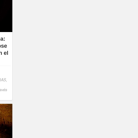
na:
pse
n el
IAS
,
avés