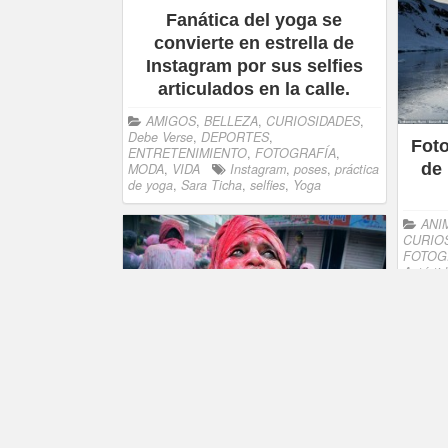
Fanática del yoga se
convierte en estrella de
Instagram por sus selfies
articulados en la calle.
AMIGOS
,
BELLEZA
,
CURIOSIDADES
,
Debe Verse
,
DEPORTES
,
Foto
ENTRETENIMIENTO
,
FOTOGRAFÍA
,
de 
MODA
,
VIDA
Instagram
,
poses
,
práctica
de yoga
,
Sara Ticha
,
selfies
,
Yoga
ANI
CURIO
FOTOG
Antárti
Massim
pinguin
Explosión de color en la
India: el festival hindú de