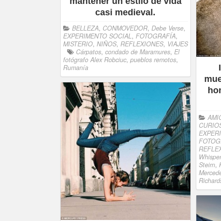
mantener un estilo de vida
casi medieval.
BELLEZA
,
CONMOVEDOR
,
Debe Verse
,
EXPERIMENTO SOCIAL
,
FOTOGRAFÍA
,
MISTERIO
,
NIÑOS
,
REFLEXIONES
,
VIAJES
Cárpatos
,
condado de Maramures
,
El
fotógrafo Alex Robciuc
,
pueblos remotos
,
Rumanía
mue
ho
AMI
CURIO
EXPER
FOTOG
REFLE
Whisper
Steirn
,
Merced
Richard