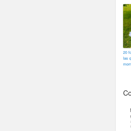
20 f
las 
mome
Co