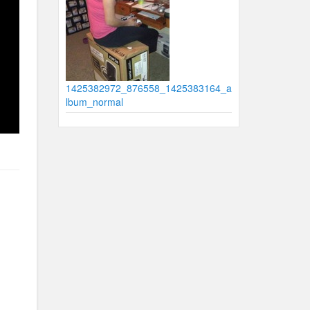
1425382972_876558_1425383164_a
lbum_normal