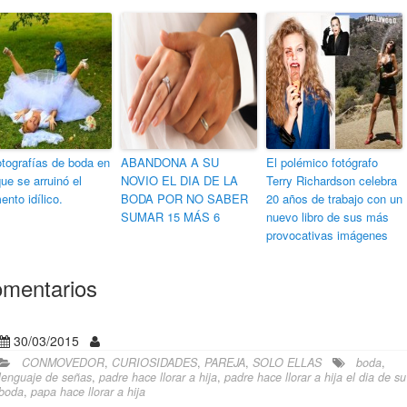
otografías de boda en
ABANDONA A SU
El polémico fotógrafo
que se arruinó el
NOVIO EL DIA DE LA
Terry Richardson celebra
nto idílico.
BODA POR NO SABER
20 años de trabajo con un
SUMAR 15 MÁS 6
nuevo libro de sus más
provocativas imágenes
mentarios
30/03/2015
CONMOVEDOR
,
CURIOSIDADES
,
PAREJA
,
SOLO ELLAS
boda
,
lenguaje de señas
,
padre hace llorar a hija
,
padre hace llorar a hija el dia de su
boda
,
papa hace llorar a hija