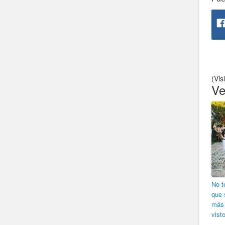
(Vis
Ve
No t
que 
más 
vist