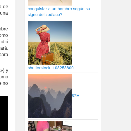
a de
conquistar a un hombre según su
 una
signo del zodiaco?
mbre
como
idió
ará.
para
shutterstock_108258800
») y
como
e no
67E