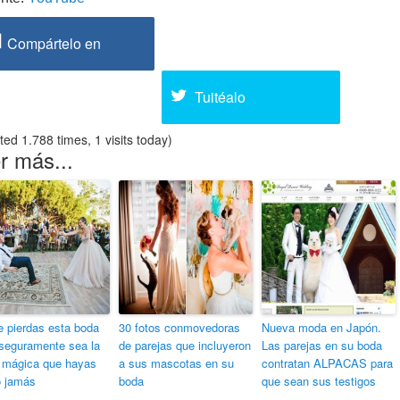
Compártelo en
Facebook
Tuitéalo
ited 1.788 times, 1 visits today)
r más...
e pierdas esta boda
30 fotos conmovedoras
Nueva moda en Japón.
seguramente sea la
de parejas que incluyeron
Las parejas en su boda
mágica que hayas
a sus mascotas en su
contratan ALPACAS para
o jamás
boda
que sean sus testigos