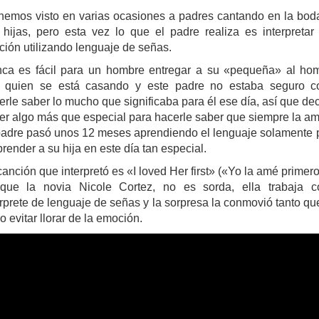
hemos visto en varias ocasiones a padres cantando en la bod
 hijas, pero esta vez lo que el padre realiza es interpretar
ción utilizando lenguaje de señas.
ca es fácil para un hombre entregar a su «pequeña» al ho
 quien se está casando y este padre no estaba seguro 
erle saber lo mucho que significaba para él ese día, así que dec
er algo más que especial para hacerle saber que siempre la am
padre pasó unos 12 meses aprendiendo el lenguaje solamente 
prender a su hija en este día tan especial.
canción que interpretó es «I loved Her first» («Yo la amé primero
que la novia Nicole Cortez, no es sorda, ella trabaja 
érprete de lenguaje de señas y la sorpresa la conmovió tanto qu
o evitar llorar de la emoción.