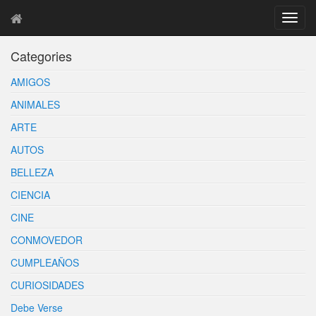
T
o
g
Categories
g
l
AMIGOS
e
n
ANIMALES
a
ARTE
v
i
AUTOS
g
BELLEZA
a
t
CIENCIA
i
o
CINE
n
CONMOVEDOR
CUMPLEAÑOS
CURIOSIDADES
Debe Verse