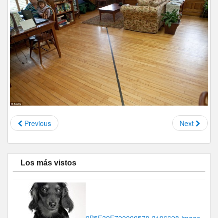
Previous
Next
Los más vistos
2B5F39E700000578-3196698-image-