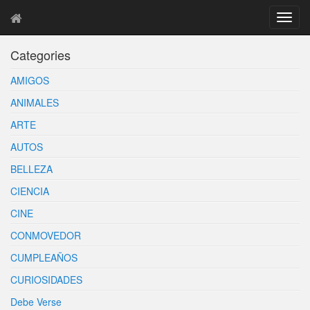
T
o
g
Categories
g
l
AMIGOS
e
n
ANIMALES
a
ARTE
v
i
AUTOS
g
BELLEZA
a
t
CIENCIA
i
o
CINE
n
CONMOVEDOR
CUMPLEAÑOS
CURIOSIDADES
Debe Verse