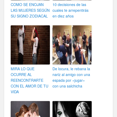
COMO SE ENOJAN
10 decisiones de las
LAS MUJERES SEGÚN
cuales te arrepentirás
SU SIGNO ZODIACAL
en diez años
MIRA LO QUE
De locura, le rebana la
OCURRE AL
nariz al amigo con una
REENCONTRARTE
espada por «jugar»
CON EL AMOR DE TU
con una salchicha
VIDA