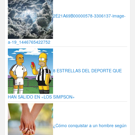
2E21A69B00000578-3306137-image-
a-19_1446765422752
8 ESTRELLAS DEL DEPORTE QUE
HAN SALIDO EN «LOS SIMPSON»
¿Cómo conquistar a un hombre según