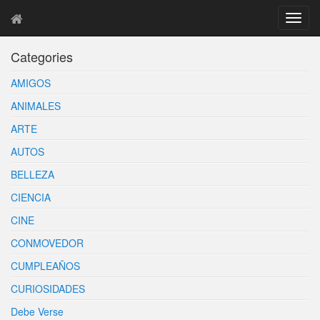
T
o
g
Categories
g
l
AMIGOS
e
n
ANIMALES
a
ARTE
v
i
AUTOS
g
BELLEZA
a
t
CIENCIA
i
o
CINE
n
CONMOVEDOR
CUMPLEAÑOS
CURIOSIDADES
Debe Verse