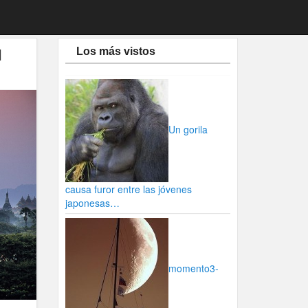
l
Los más vistos
Un gorila
causa furor entre las jóvenes
japonesas…
momento3-