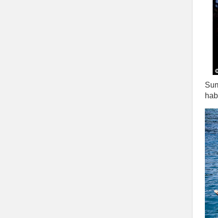
Sum
hab