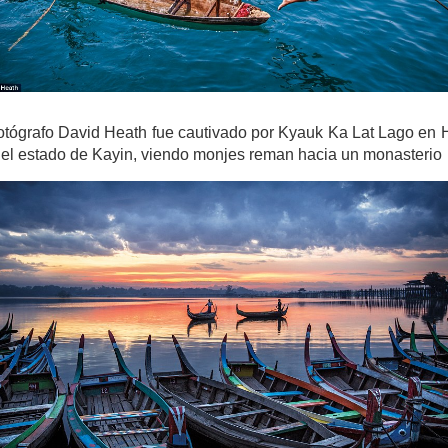
fotógrafo David Heath fue cautivado por Kyauk Ka Lat Lago en 
 el estado de Kayin, viendo monjes reman hacia un monasterio