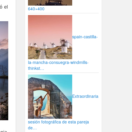
ó el
640×400
spain-castilla-
la-mancha-consuegra-windmills-
thinkst…
Extraordinaria
sesión fotográfica de esta pareja
de…