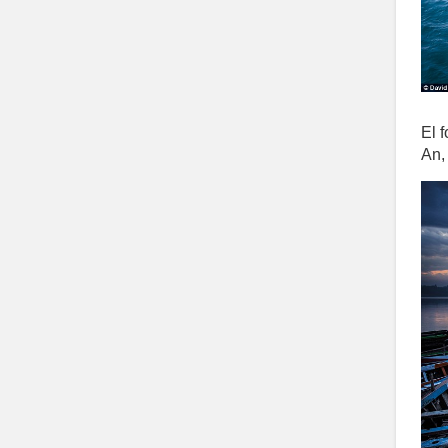
El 
An,