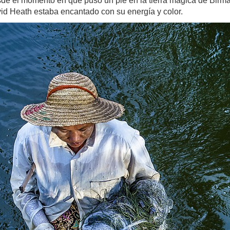
de el momento en que puso un pie en la tierra mágica de Birma
id Heath estaba encantado con su energía y color.