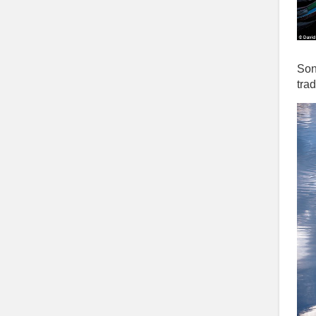
Son
trad