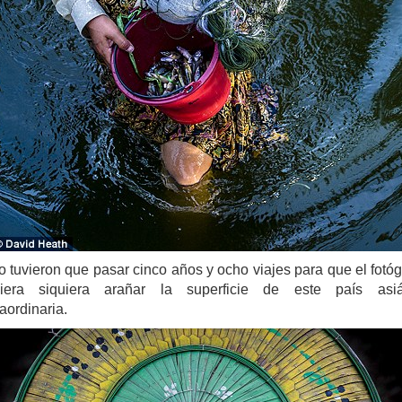
o tuvieron que pasar cinco años y ocho viajes para que el fotóg
iera siquiera arañar la superficie de este país asiá
aordinaria.