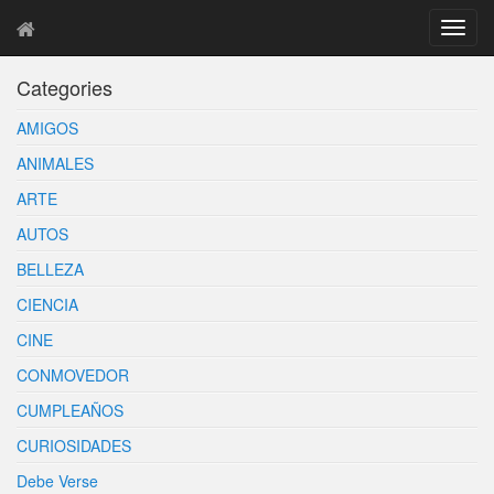
T
o
g
Categories
g
l
AMIGOS
e
n
ANIMALES
a
ARTE
v
i
AUTOS
g
BELLEZA
a
t
CIENCIA
i
o
CINE
n
CONMOVEDOR
CUMPLEAÑOS
CURIOSIDADES
Debe Verse