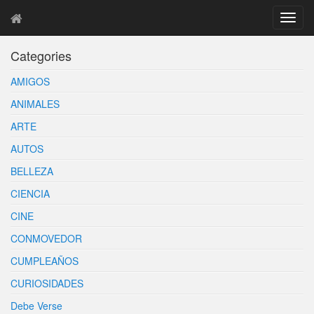
T
o
g
Categories
g
l
AMIGOS
e
n
ANIMALES
a
ARTE
v
i
AUTOS
g
BELLEZA
a
t
CIENCIA
i
o
CINE
n
CONMOVEDOR
CUMPLEAÑOS
CURIOSIDADES
Debe Verse