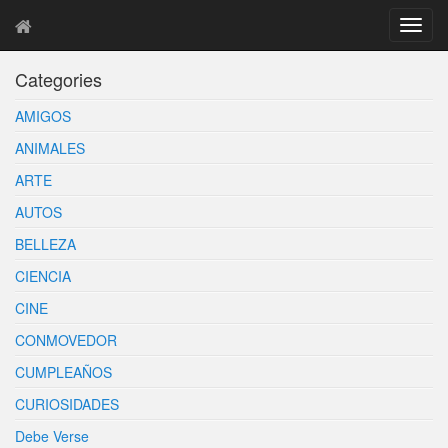
T
o
g
Categories
g
l
AMIGOS
e
n
ANIMALES
a
ARTE
v
i
AUTOS
g
BELLEZA
a
t
CIENCIA
i
o
CINE
n
CONMOVEDOR
CUMPLEAÑOS
CURIOSIDADES
Debe Verse