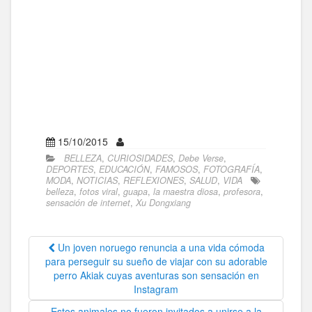
15/10/2015
BELLEZA
,
CURIOSIDADES
,
Debe Verse
,
DEPORTES
,
EDUCACIÓN
,
FAMOSOS
,
FOTOGRAFÍA
,
MODA
,
NOTICIAS
,
REFLEXIONES
,
SALUD
,
VIDA
belleza
,
fotos viral
,
guapa
,
la maestra diosa
,
profesora
,
sensación de internet
,
Xu Dongxiang
Un joven noruego renuncia a una vida cómoda
para perseguir su sueño de viajar con su adorable
perro Akiak cuyas aventuras son sensación en
Instagram
Estos animales no fueron invitados a unirse a la