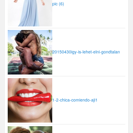
pic (6)
20150430igy-is-lehet-elni-gondtalan
1-2-chica-comiendo-aji1