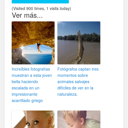
(Visited 900 times, 1 visits today)
Ver más...
Increíbles fotografías
Fotógrafos captan tres
muestran a esta joven
momentos sobre
bella haciendo
animales salvajes
escalada en un
difíciles de ver en la
impresionante
naturaleza.
acantilado griego