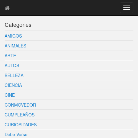
T
o
g
Categories
g
l
AMIGOS
e
n
ANIMALES
a
ARTE
v
i
AUTOS
g
BELLEZA
a
t
CIENCIA
i
o
CINE
n
CONMOVEDOR
CUMPLEAÑOS
CURIOSIDADES
Debe Verse