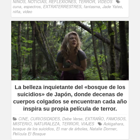
NIÑOS
,
NOTICIAS
,
REFLEXIONES
,
TERROR
,
VIDEOS
cuna
,
espectros
,
EXTRATERRESTRES
,
fantasma
,
Jade Yates
,
niña
,
video
La belleza inquietante del «bosque de los
suicidios» de Japón, donde decenas de
cuerpos colgados se encuentran cada año
inspira su propia película de terror.
CINE
,
CURIOSIDADES
,
Debe Verse
,
EXTRAÑO
,
FAMOSOS
,
MISTERIO
,
NATURALEZA
,
TERROR
,
VIAJES
Aokigahara
,
bosque de los suicidios
,
El mar de árboles
,
Natalie Dormer
,
Película El Bosque