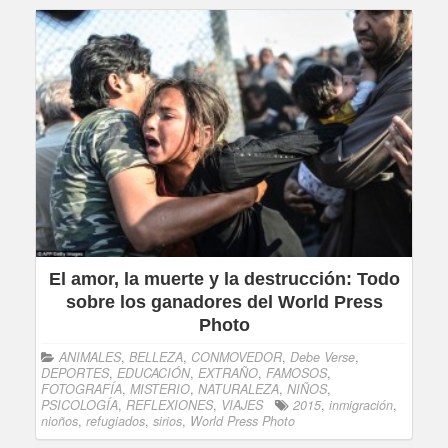
El amor, la muerte y la destrucción: Todo
sobre los ganadores del World Press
Photo
ANIMALES
,
BELLEZA
,
CONMOVEDOR
,
Debe Verse
,
DEPORTES
,
EDUCACIÓN
,
EXTRAÑO
,
FAMOSOS
,
FOTOGRAFÍA
,
MISTERIO
,
NATURALEZA
,
NIÑOS
,
PSICOLOGÍA
,
REFLEXIONES
,
VIAJES
2015
,
inmigración
,
nioños
,
refugiados
,
sirios
,
World Press Photo