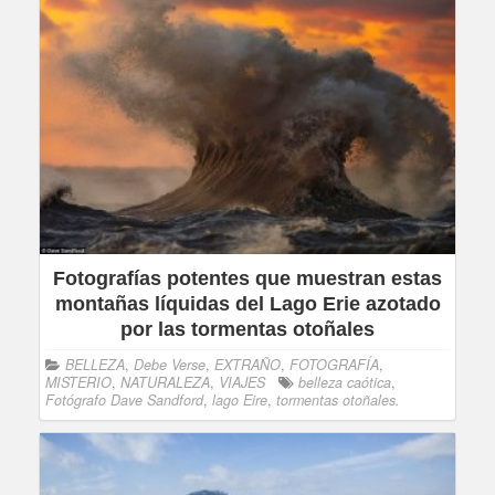
Fotografías potentes que muestran estas
montañas líquidas del Lago Erie azotado
por las tormentas otoñales
BELLEZA
,
Debe Verse
,
EXTRAÑO
,
FOTOGRAFÍA
,
MISTERIO
,
NATURALEZA
,
VIAJES
belleza caótica
,
Fotógrafo Dave Sandford
,
lago Eire
,
tormentas otoñales.