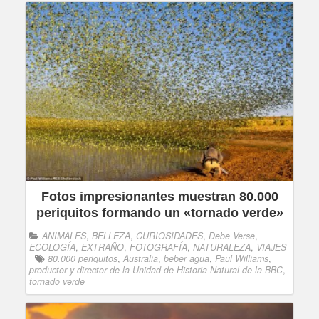
Fotos impresionantes muestran 80.000
periquitos formando un «tornado verde»
ANIMALES
,
BELLEZA
,
CURIOSIDADES
,
Debe Verse
,
ECOLOGÍA
,
EXTRAÑO
,
FOTOGRAFÍA
,
NATURALEZA
,
VIAJES
80.000 periquitos
,
Australia
,
beber agua
,
Paul Williams
,
productor y director de la Unidad de Historia Natural de la BBC
,
tornado verde