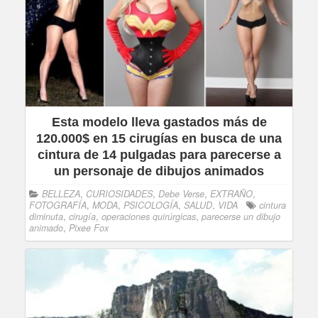
Esta modelo lleva gastados más de
120.000$ en 15 cirugías en busca de una
cintura de 14 pulgadas para parecerse a
un personaje de dibujos animados
BELLEZA
,
CURIOSIDADES
,
Debe Verse
,
EXTRAÑO
,
FOTOGRAFÍA
,
MODA
,
PSICOLOGÍA
,
SALUD
,
VIDA
cintura
diminuta
,
cirugía
,
operaciones quirúrgicas
,
parecerse un dibujo
animado
,
Pixee Fox