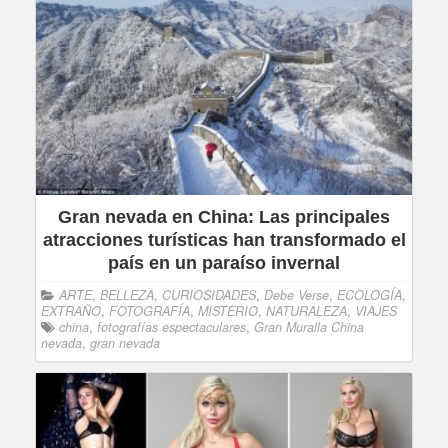
Gran nevada en China: Las principales
atracciones turísticas han transformado el
país en un paraíso invernal
ARTE
,
BELLEZA
,
CURIOSIDADES
,
Debe Verse
,
ECOLOGÍA
,
EXTRAÑO
,
FOTOGRAFÍA
,
MISTERIO
,
NATURALEZA
,
VIAJES
china
,
fotografías espectaculares
,
Gran Muralla China
nevada
,
gran nevada