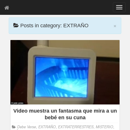
T
o
g
×
g
Posts in category: EXTRAÑO
l
e
n
a
v
i
g
a
t
i
o
n
Video muestra un fantasma que mira a un
bebé en su cuna
Debe Verse
,
EXTRAÑO
,
EXTRATERRESTRES
,
MISTERIO
,