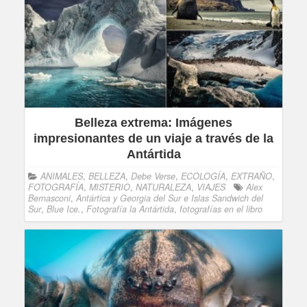
Belleza extrema: Imágenes
impresionantes de un viaje a través de la
Antártida
ANIMALES
,
BELLEZA
,
Debe Verse
,
ECOLOGÍA
,
EXTRAÑO
,
FOTOGRAFÍA
,
MISTERIO
,
NATURALEZA
,
VIAJES
Alex
Bernasconi
,
Antártica y Georgia del Sur e Islas Sandwich del
Sur
,
Blue Ice.
,
Fotografía la Antártida
,
fotografías en el libro