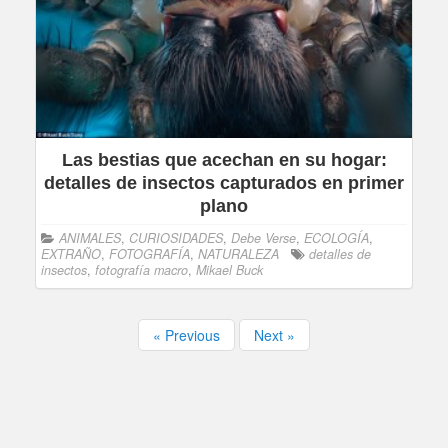
Las bestias que acechan en su hogar:
detalles de insectos capturados en primer
plano
ANIMALES
,
CURIOSIDADES
,
Debe Verse
,
ECOLOGÍA
,
EXTRAÑO
,
FOTOGRAFÍA
,
NATURALEZA
detalles de
insectos
,
fotografía macro
,
Mikael Buck
« Previous
Next »