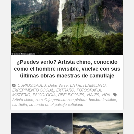
¿Puedes verlo? Artista chino, conocido
como el hombre invisible, vuelve con sus
últimas obras maestras de camuflaje
CURIOSIDADES
,
Debe Verse
,
ENTRETENIMIENTO
,
EXPERIMENTO SOCIAL
,
EXTRAÑO
,
FOTOGRAFÍA
,
MISTERIO
,
PSICOLOGÍA
,
REFLEXIONES
,
VIAJES
,
VIDA
Artista chino
,
camuflaje perfecto con pintura
,
hombre invisible
,
Liu Bolin
,
se funde en el paisaje cotidiano