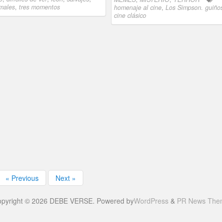
imales
,
tres momentos
homenaje al cine
,
Los Simpson. guiños
cine clásico
« Previous
Next »
pyright © 2026 DEBE VERSE. Powered by
WordPress
&
PR News The