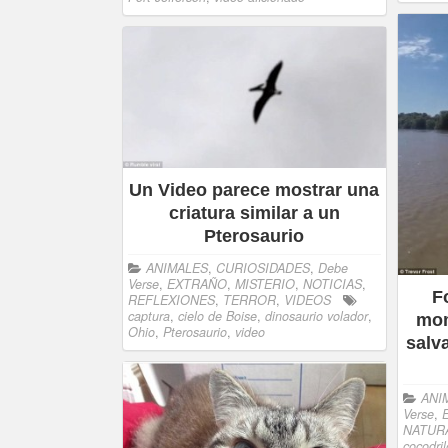
Un Video parece mostrar una
criatura similar a un
Pterosaurio
ANIMALES
,
CURIOSIDADES
,
Debe
Verse
,
EXTRAÑO
,
MISTERIO
,
NOTICIAS
,
F
REFLEXIONES
,
TERROR
,
VIDEOS
captura
,
cielo de Boise
,
dinosaurio volador
,
mom
Ohio
,
Pterosaurio
,
video
salva
ANI
Verse
,
NATUR
cocodril