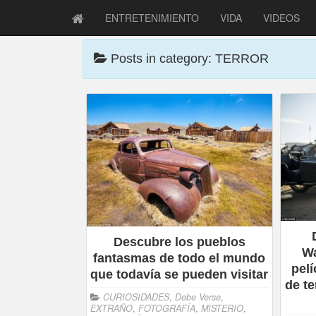
ENTRETENIMIENTO
VIDA
VIDEOS
Posts in category: TERROR
Descubre los pueblos
Wa
fantasmas de todo el mundo
pel
que todavía se pueden visitar
de te
CURIOSIDADES
,
Debe Verse
,
EXTRAÑO
,
FOTOGRAFÍA
,
MISTERIO
,