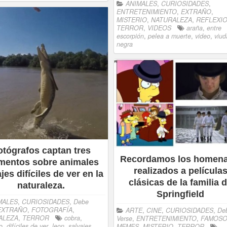
ANIMALES
,
CURIOSIDADES
,
ENTRETENIMIENTO
,
EXTRAÑO
,
MISTERIO
,
NATURALEZA
,
REFLEXI
TERROR
,
VIDEOS
araña
,
entre
escorpión
,
pelea a muerte
,
video
,
viud
negra
otógrafos captan tres
Recordamos los homena
entos sobre animales
realizados a película
jes difíciles de ver en la
clásicas de la familia 
naturaleza.
Springfield
MALES
,
CURIOSIDADES
,
Debe
EXTRAÑO
,
FOTOGRAFÍA
,
ARTE
,
CINE
,
CURIOSIDADES
,
De
ALEZA
,
TERROR
cobra
,
Verse
,
ENTRETENIMIENTO
,
FAMOS
o
,
difíciles de ver
,
leon
,
salvajes
,
MEMES
,
MISTERIO
,
TERROR