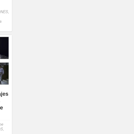
ONES
,
a
jes
s
de
be
OS
,