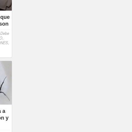
 que
 son
,
Debe
O
,
ONES
,
a a
ón y