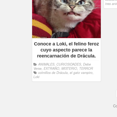
tres an
Conoce a Loki, el felino feroz
cuyo aspecto parece la
reencarnación de Drácula.
ANIMALES
,
CURIOSIDADES
,
Debe
Verse
,
EXTRAÑO
,
MISTERIO
,
TERROR
colmillos de Drácula
,
el gato vampiro
,
Loki
Co