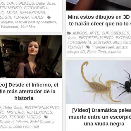
OS
,
CURIOSIDADES
,
Debe Verse
,
TENIMIENTO
,
FOTOGRAFÍA
,
IO
,
MODA
,
REFLEXIONES
,
Mira estos dibujos en 3D
LOGÍA
,
TERROR
,
VIAJES
o Mojave
,
festival post apocaliptico
,
te harán creer que no lo
l Wasteland
,
Mad Max
AMIGOS
,
ARTE
,
CURIOSIDADES
Verse
,
ENTRETENIMIENTO
,
EXTRAÑ
FOTOGRAFÍA
,
MISTERIO
,
REFLEXI
TERROR
“Trompe l’oeil
,
artitsta
,
dibujos 3D
,
Fiona Tang
,
murales
eo] Desde el Infierno, el
fie más aterrador de la
historia
E
,
Debe Verse
,
ENTRETENIMIENTO
,
[Video] Dramática pele
ÑO
,
MISTERIO
,
REFLEXIONES
,
muerte entre un escorpi
NSO
,
TERROR
,
VIDEOS
Desde el Infierno
,
Erdal Ceylan y
una viuda negra
 Adams
,
selfie From Hell