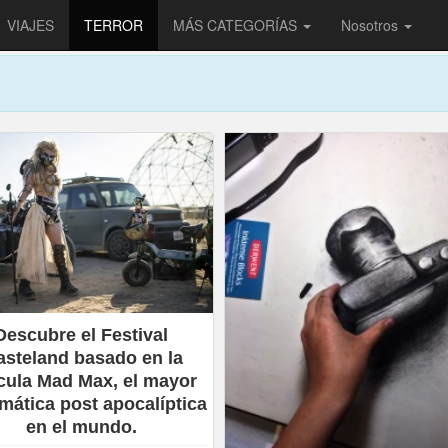
VIAJES
TERROR
MÁS CATEGORÍAS
Nosotros
Descubre el Festival
steland basado en la
ícula Mad Max, el mayor
mática post apocalíptica
en el mundo.