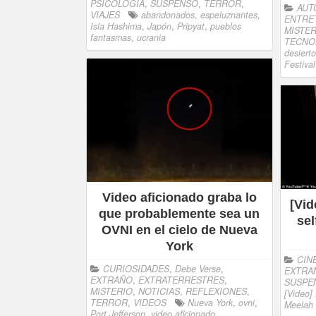
PSICOLOGÍA
,
SUSPENSO
,
TERROR
,
AUT
VIAJES
abandonados
,
espeluznantes
,
ENTRE
Isla Hashima
,
Japón
,
Pripyat
,
pueblos
MISTER
fantasmas
,
ucrania
TECNO
desiert
Festiva
Video aficionado graba lo
[Vid
que probablemente sea un
sel
OVNI en el cielo de Nueva
York
CIN
CURIOSIDADES
,
Debe Verse
,
EXTRA
EXTRAÑO
,
EXTRATERRESTRES
,
SUSPE
MISTERIO
,
NOTICIAS
,
REFLEXIONES
,
[Video] 
TERROR
,
VIDEOS
Nueva York
,
ovni
,
Meelah
Port Jefferson
,
video aficionado