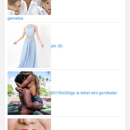
gemelos
pic (6)
20150430igy-is-lehet-elni-gondtalan