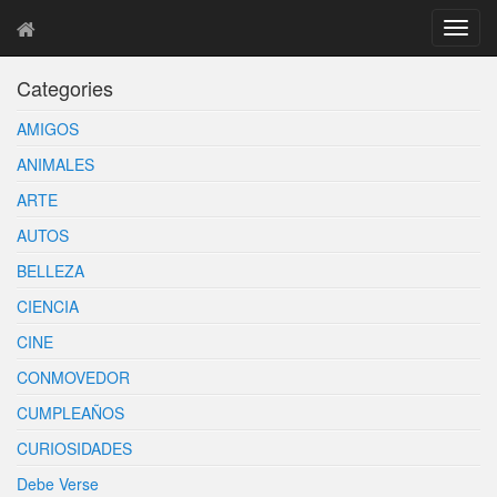
T
o
g
Categories
g
l
AMIGOS
e
n
ANIMALES
a
ARTE
v
i
AUTOS
g
BELLEZA
a
t
CIENCIA
i
o
CINE
n
CONMOVEDOR
CUMPLEAÑOS
CURIOSIDADES
Debe Verse