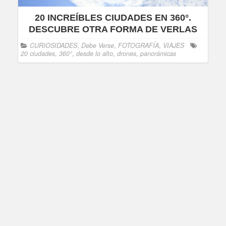
20 INCREÍBLES CIUDADES EN 360°.
DESCUBRE OTRA FORMA DE VERLAS
CURIOSIDADES
,
Debe Verse
,
FOTOGRAFÍA
,
VIAJES
20 ciudades
,
360°
,
desde lo alto
,
drones
,
panorámicas