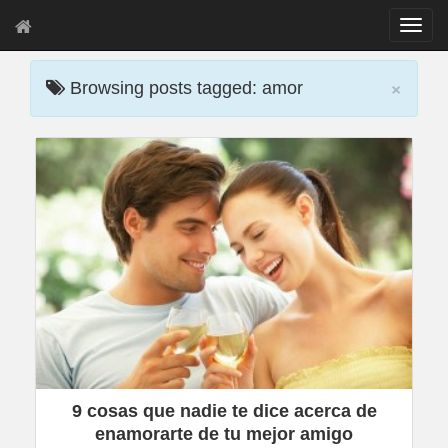
T
o
g
×
g
Browsing posts tagged: amor
l
e
n
a
v
i
g
a
t
i
o
n
9 cosas que nadie te dice acerca de
enamorarte de tu mejor amigo