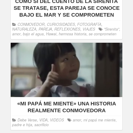
COMO SI DEL CUENTO DE LA SIRENITA
SE TRATASE, ESTA PAREJA SE CONOCE
BAJO EL MAR Y SE COMPROMETEN
CONMOVEDOR
,
CURIOSIDADES
,
FOTOGRAFÍA
,
NATURALEZA
,
PAREJA
,
REFLEXIONES
,
VIAJES
"Sirenita"
,
amor
,
bajo el agua
,
Hawai
,
hermosa historia
,
se comprometen
«MI PAPÁ ME MIENTE» UNA HISTORIA
REALMENTE CONMOVEDORA
Debe Verse
,
VIDA
,
VIDEOS
amor
,
mi papá me miente
,
padre e hija
,
sacrificio