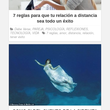
7 reglas para que tu relación a distancia
sea todo un éxito
Debe Verse
,
PAREJA
,
PSICOLOGÍA
,
REFLEXIONES
,
TECNOLOGÍA
,
VIDA
7 reglas
,
amor
,
distancia
,
relación
,
tener éxito