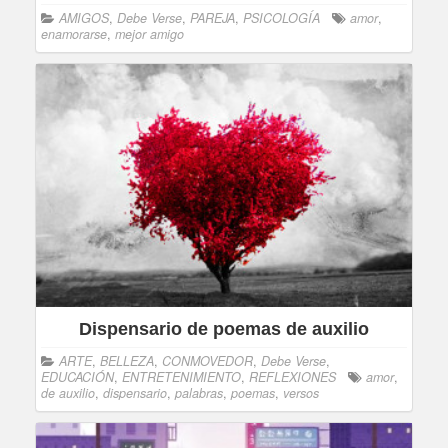
AMIGOS
,
Debe Verse
,
PAREJA
,
PSICOLOGÍA
amor
,
enamorarse
,
mejor amigo
Dispensario de poemas de auxilio
ARTE
,
BELLEZA
,
CONMOVEDOR
,
Debe Verse
,
EDUCACIÓN
,
ENTRETENIMIENTO
,
REFLEXIONES
amor
,
de auxilio
,
dispensario
,
palabras
,
poemas
,
versos