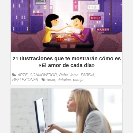
21 Ilustraciones que te mostrarán cómo es
«El amor de cada día»
ARTE
,
CONMOVEDOR
,
Debe Verse
,
PAREJA
,
REFLEXIONES
amor
,
detalles
,
pareja