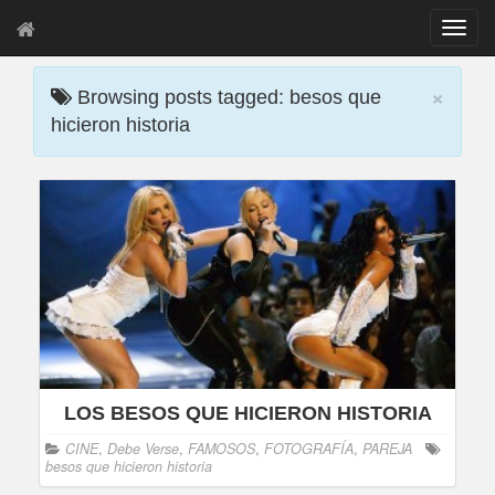
T
o
g
×
g
Browsing posts tagged: besos que
l
hicieron historia
e
n
a
v
i
g
a
t
i
o
n
LOS BESOS QUE HICIERON HISTORIA
CINE
,
Debe Verse
,
FAMOSOS
,
FOTOGRAFÍA
,
PAREJA
besos que hicieron historia