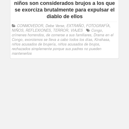
niños son considerados brujos a los que
se exorciza brutalmente para expulsar el
diablo de ellos
CONMOVEDOR
,
Debe Verse
,
EXTRAÑO
,
FOTOGRAFÍA
,
NIÑOS
,
REFLEXIONES
,
TERROR
,
VIAJES
Congo
,
crímenes horrendos
,
de comerse a sus familiares
,
Drama en el
Congo
,
exorcismos se lleva a cabo todos los días
,
Kinshasa
,
niños acusados de brujería
,
niños acusados de brujos
,
rechazados simplemente porque sus padres no pueden
mantenerlos