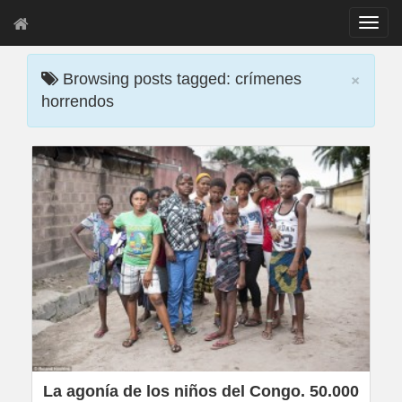
T
o
g
×
g
Browsing posts tagged: crímenes
l
horrendos
e
n
a
v
i
g
a
t
i
o
n
La agonía de los niños del Congo. 50.000