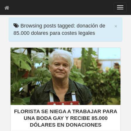
T
o
g
×
g
Browsing posts tagged: donación de
l
85.000 dolares para costes legales
e
n
a
v
i
g
a
t
i
o
n
FLORISTA SE NIEGA A TRABAJAR PARA
UNA BODA GAY Y RECIBE 85.000
DÓLARES EN DONACIONES