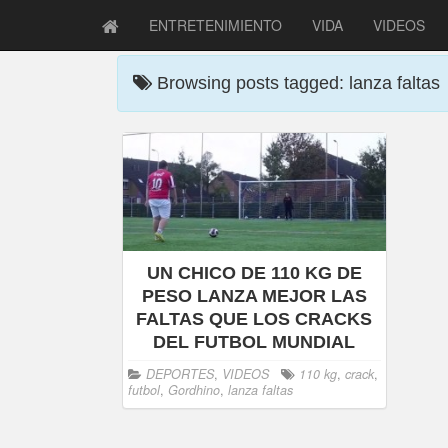
ENTRETENIMIENTO
VIDA
VIDEOS
Browsing posts tagged: lanza faltas
UN CHICO DE 110 KG DE
PESO LANZA MEJOR LAS
FALTAS QUE LOS CRACKS
DEL FUTBOL MUNDIAL
DEPORTES
,
VIDEOS
110 kg
,
crack
,
futbol
,
Gordhino
,
lanza faltas