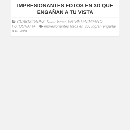
IMPRESIONANTES FOTOS EN 3D QUE
ENGAÑAN A TU VISTA
CURIOSIDADES
,
Debe Verse
,
ENTRETENIMIENTO
,
FOTOGRAFÍA
impresionantes fotos en 3D
,
logran engañar
a tu vista