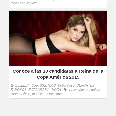
todos han copiado
Conoce a las 10 candidatas a Reina de la
Copa América 2015
BELLEZA
,
CURIOSIDADES
,
Debe Verse
,
DEPORTES
,
FAMOSOS
,
FOTOGRAFÍA
,
MODA
10 candidatas
,
belleza
,
copa américa
,
modelos
,
reina copa