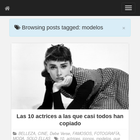
T
o
g
×
g
Browsing posts tagged: modelos
l
e
n
a
v
i
g
a
t
i
o
n
Las 10 actrices a las que casi todos han
copiado
BELLEZA
,
CINE
,
Debe Verse
,
FAMOSOS
,
FOTOGRAFÍA
,
MODA
,
SOLO ELLAS
10
,
actrices
,
iconos
,
modelos
,
que