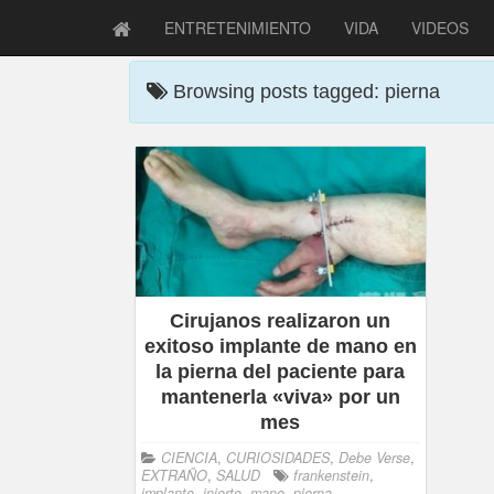
ENTRETENIMIENTO
VIDA
VIDEOS
Browsing posts tagged: pierna
Cirujanos realizaron un
exitoso implante de mano en
la pierna del paciente para
mantenerla «viva» por un
mes
CIENCIA
,
CURIOSIDADES
,
Debe Verse
,
EXTRAÑO
,
SALUD
frankenstein
,
implante
,
injerto
,
mano
,
pierna