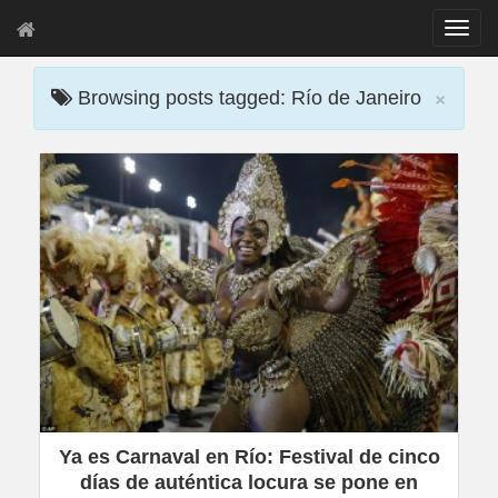
T
o
g
×
g
Browsing posts tagged: Río de Janeiro
l
e
n
a
v
i
g
a
t
i
o
n
Ya es Carnaval en Río: Festival de cinco
días de auténtica locura se pone en