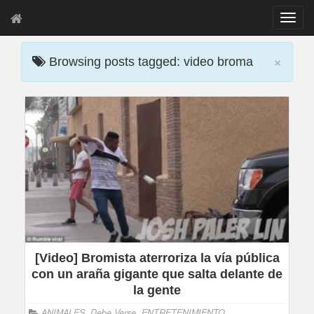
T
o
g
×
g
Browsing posts tagged: video broma
l
e
n
a
v
i
g
a
t
i
o
n
[Video] Bromista aterroriza la vía pública
con un araña gigante que salta delante de
la gente
ANIMALES
,
Debe Verse
,
ENTRETENIMIENTO
,